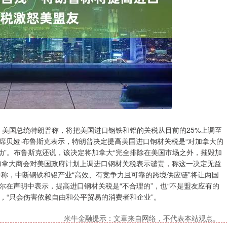
，美国总统特朗普称，将把美国进口钢铁和铝的关税从目前的25%上调至
席贝娅·布鲁斯克表示，特朗普决定提高美国进口钢材关税是“对加拿大的
动”。布鲁斯克还说，该决定将加拿大“完全排除在美国市场之外，摧毁加
加拿大商会对美国政府计划上调进口钢材关税表示谴责，称这一决定无益
称，中断钢铁和铝产业“高效、有竞争力且可靠的跨境供应链”将让两国
雷尔在声明中表示，提高进口钢材关税是“不合理的”，也“不是盟友应有的
资，“只会伤害依赖自由和公平贸易的消费者和企业”。
米牛金融提示：文章来自网络，不代表本站观点。