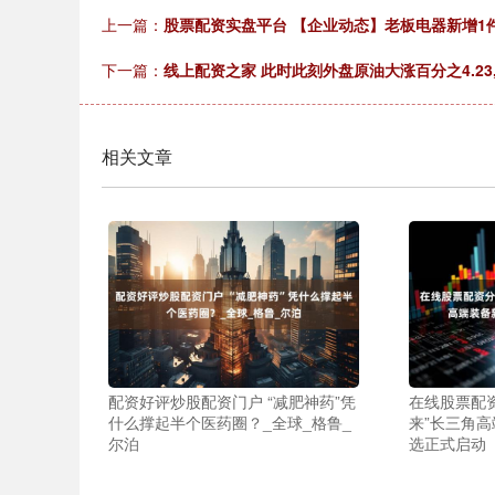
上一篇：
股票配资实盘平台 【企业动态】老板电器新增1
下一篇：
线上配资之家 此时此刻外盘原油大涨百分之4.2
相关文章
配资好评炒股配资门户 “减肥神药”凭
在线股票配资
什么撑起半个医药圈？_全球_格鲁_
来”长三角
尔泊
选正式启动