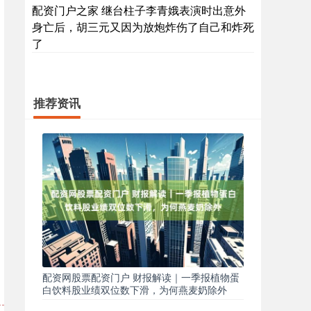
配资门户之家 继台柱子李青娥表演时出意外
身亡后，胡三元又因为放炮炸伤了自己和炸死
了
推荐资讯
配资网股票配资门户 财报解读｜一季报植物蛋
白饮料股业绩双位数下滑，为何燕麦奶除外