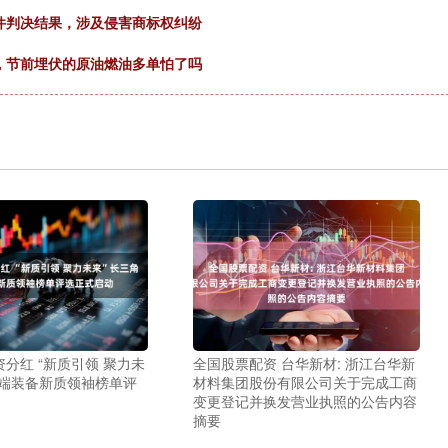
件判决结果，涉及侵害商标权纠纷
3, 节前埋伏的原油燃油多单怕了吗
分红 “新质引领 聚力未
全国股票配资 台华新材: 浙江台华新
高端装备新质领袖榜单评
材料集团股份有限公司关于完成工商
变更登记并换发营业执照的公告内容
摘要