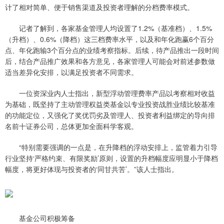
计了相对简单、便于销售渠道及投资者理解的分档费率模式。
记者了解到，各家基金管理人均设置了1.2%（基准档）、1.5%
（升档）、0.6%（降档）这三档费率水平，以及和年化跑赢6个百分
点、年化跑输3个百分点的业绩考察指标。后续，待产品推出一段时间
后，结合产品推广效果和各方意见，各家管理人可能会对前述参数做
适当差异化安排，以满足投资者不同需求。
一位资深业内人士指出，新型浮动管理费率产品以考察相对收益
为基础，既坚持了主动管理权益类基金以专业投资战胜业绩比较基准
的功能定位，又强化了奖优罚劣及管理人、投资者利益绑定的导向排
名前十证券公司，总体更加全面科学客观。
“特别需要强调的一点是，在升降档的浮动安排上，监管着力引导
行业坚持‘严格约束、有限奖励’原则，设置的升档幅度应明显小于降档
幅度，将更好体现与投资者的‘同甘共苦’。”该人士指出。
基金公司积极筹备