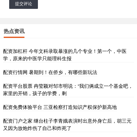
提交评论
热点资讯
配资加杠杆 今年文科录取暴涨的几个专业！第一个，中医
学，原来的中医学只能理科生报
配资行情网 暑期到！在侨乡，有哪些新玩法
配资平台股票 冉莹颖对邹市明说：“我们俩成立一个基金吧，
家里的开销，孩子的学费，剩
配资免费体验平台 三亚检察打造知识产权保护新高地
配资门户之家 继台柱子李青娥表演时出意外身亡后，胡三元
又因为放炮炸伤了自己和炸死了