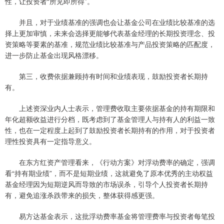
性，让投资者“所见即所得”。
并且，对于业绩基准的强调也会让基金公司在业绩比较基准的选
择上更加审慎，未来会选择更能够代表基金经理的长期投资理念、投
资策略等要素的基准，规范业绩比较基准与产品投资策略的匹配度，
进一步防止基金出现风格漂移。
第三，收费依据兼顾持有时间和业绩表现，鼓励投资者长期持
有。
上述资深业内人士表示，管理费收取主要依据基金的持有期限和
年化超额收益进行分档，既考虑到了基金管理人与持有人的利益一致
性，也在一定程度上起到了鼓励投资者长期持有的作用，对于投资者
理性投资具有一定指导意义。
在东方红资产管理看来，《行动方案》对浮动费率的确定，强调
看“持有期业绩”，而不是短期业绩，这就避免了原本优秀的主动权益
基金经理因为短期逆风而导致的市场误杀，引导个人投资者长期持
有，避免追涨杀跌带来的损失，整体获得感更强。
易方达基金表示，这批浮动费率基金将管理费率与投资者每笔投